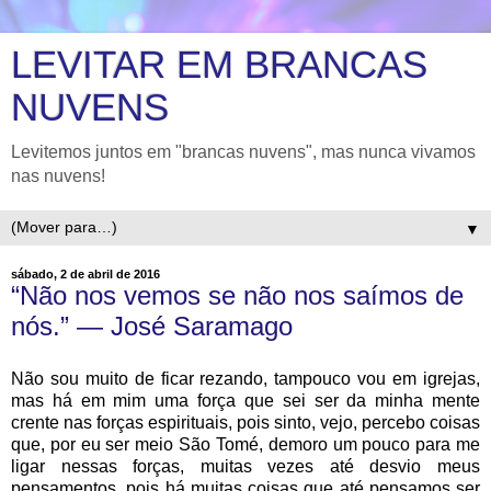
LEVITAR EM BRANCAS
NUVENS
Levitemos juntos em "brancas nuvens", mas nunca vivamos
nas nuvens!
▼
sábado, 2 de abril de 2016
“Não nos vemos se não nos saímos de
nós.” ― José Saramago
Não sou muito de ficar rezando, tampouco vou em igrejas,
mas há em mim uma força que sei ser da minha mente
crente nas forças espirituais, pois sinto, vejo, percebo coisas
que, por eu ser meio São Tomé, demoro um pouco para me
ligar nessas forças, muitas vezes até desvio meus
pensamentos, pois há muitas coisas que até pensamos ser